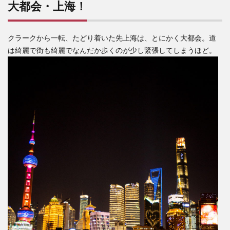
大都会・上海！
上
海！
2
クラークから一転、たどり着いた先上海は、とにかく大都会。道
チケ
は綺麗で街も綺麗でなんだか歩くのが少し緊張してしまうほど。
ット
売り
場お
ばさ
んの
一撃
3
調べ
脳と
観光
脳、
地図
脳の
トリ
プル
稼働