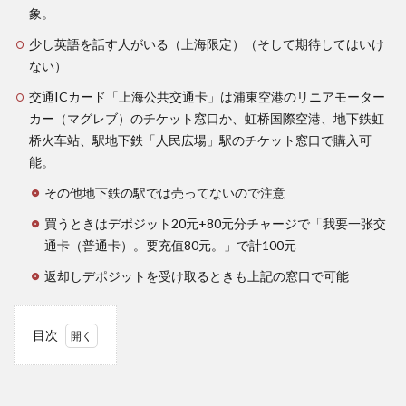
象。
少し英語を話す人がいる（上海限定）（そして期待してはいけ
ない）
交通ICカード「上海公共交通卡」は浦東空港のリニアモーター
カー（マグレブ）のチケット窓口か、虹桥国際空港、地下鉄虹
桥火车站、駅地下鉄「人民広場」駅のチケット窓口で購入可
能。
その他地下鉄の駅では売ってないので注意
買うときはデポジット20元+80元分チャージで「我要一张交
通卡（普通卡）。要充值80元。」で計100元
返却しデポジットを受け取るときも上記の窓口で可能
目次
1
大都
会・