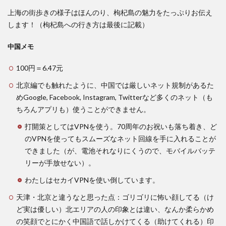
上海の街歩きの様子はほんのり、枸杞島の魅力をたっぷりお伝え
します！（枸杞島への行き方は最後に記載）
中国メモ
100円＝6.47元
北京編でも触れたように、中国では厳しいネット規制があるた
めGoogle, Facebook, Instagram, Twitterなど多くのネット（も
ちろんアプリも）使うことができません。
打開策としてはVPNを使う。70周年のお祝いも落ち着き、ど
のVPNを使ってもスムーズなネット回線を手に入れることが
できました（が、電池それなりにくうので、モバイルバッテ
リーが手放せない）。
わたしはセカイVPNを使い倒しています。
天津・北京と違うなと思った点：ゴリゴリに怖い顔してる（け
ど実は優しい）北エリアの人の印象とは違い、なんか柔らかめ
の笑顔でとにかく中国語で話しかけてくる（助けてくれる）印