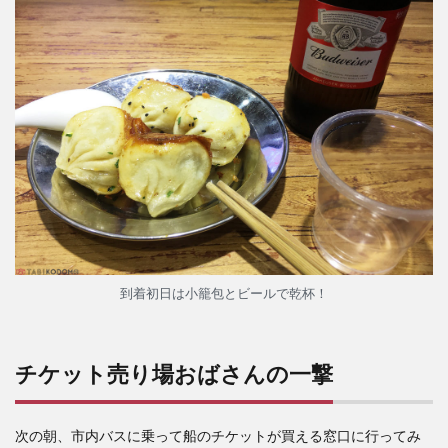
く
7
海鮮
麺が
うま
い
8
上海
へ戻
る
到着初日は小籠包とビールで乾杯！
チケット売り場おばさんの一撃
次の朝、市内バスに乗って船のチケットが買える窓口に行ってみ