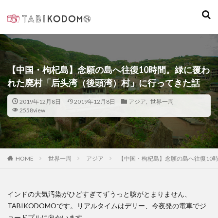
キーワード
カテゴリー
【中国・枸杞島】念願の島へ往復10時間。緑に覆わ
れた廃村「后头湾（後頭湾）村」に行ってきた話
検索
2019年12月8日
2019年12月8日
アジア
,
世界一周
2558view
世界一周
アジア
【中国・枸杞島】念願の島へ往復10
HOME
インドの大気汚染がひどすぎてずうっと咳がとまりません、
TABIKODOMOです。リアルタイムはデリー、今夜発の電車でジ
ョードプルに向かいます。