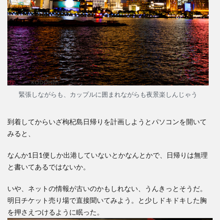
4
さぁ
いざ
島へ
出発
5
枸杞
緊張しながらも、カップルに囲まれながらも夜景楽しんじゃう
島に
つい
た！
到着してからいざ枸杞島日帰りを計画しようとパソコンを開いて
なの
みると、
に宿
がみ
なんか1日1便しか出港していないとかなんとかで、日帰りは無理
つか
と書いてあるではないか。
らな
い
いや、ネットの情報が古いのかもしれない、うんきっとそうだ。
6
明日チケット売り場で直接聞いてみよう。と少しドキドキした胸
廃村
を押さえつけるように眠った。
へゆ