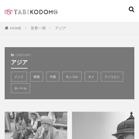
キーワード
世界一周
アジア
HOME
カテゴリー
CATEGORY
アジア
検索
インド
韓国
中国
モンゴル
タイ
フィリピン
ネパール