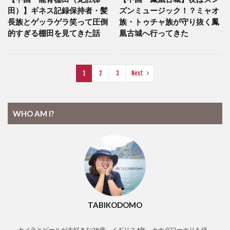
田）】ギネス記録保持者・髪
ズンミュージック！？ミャオ
長族とゲッラゲラ笑って圧倒
族・トゥチャ族が守り抜く鳳
的すぎる棚田を見てきた話
凰古城へ行ってきた
1
2
3
Next
WHO AM I?
TABIKODOMO
カメラとビールが大好きな28歳。イギリス4年、カナダワーホリを経