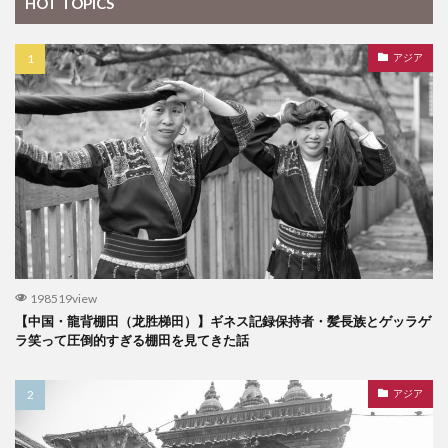
HOT TOPICS
アジア
198519view
【中国・龍背棚田（龙胜梯田）】ギネス記録保持者・髪長族とゲッラゲ
ラ笑って圧倒的すぎる棚田を見てきた話
アジア