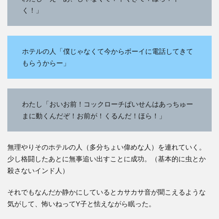
く！」
ホテルの人「僕じゃなくて今からボーイに電話してきて
もらうからー」
わたし「おいお前！コックローチぱいせんはあっちゅー
まに動くんだぞ！お前が！くるんだ！ほら！」
無理やりそのホテルの人（多分ちょい偉めな人）を連れていく。
少し格闘したあとに無事追い出すことに成功。（基本的に虫とか
殺さないインド人）
それでもなんだか静かにしているとカサカサ音が聞こえるような
気がして、怖いねってY子と怯えながら眠った。