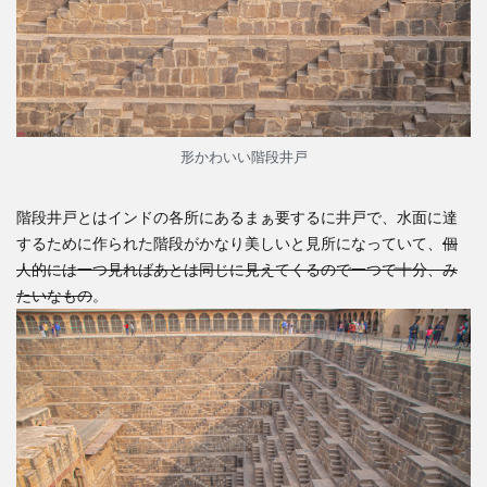
Y
子、
1人
でタ
ージ
マハ
ルへ
形かわいい階段井戸
4
朝食
階段井戸とはインドの各所にあるまぁ要するに井戸で、水面に達
での
するために作られた階段がかなり美しいと見所になっていて、
個
一コ
人的には一つ見ればあとは同じに見えてくるので一つで十分、み
マ
たいなもの
。
5
ナン
パガ
イド
氏を
跳ね
除け
て