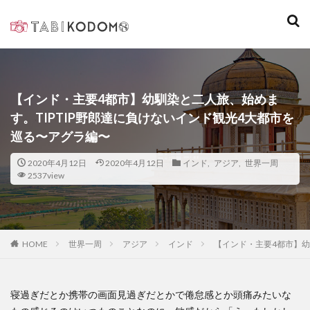
キーワード
カテゴリー
【インド・主要4都市】幼馴染と二人旅、始めま
す。TIPTIP野郎達に負けないインド観光4大都市を
巡る〜アグラ編〜
検索
2020年4月12日
2020年4月12日
インド
,
アジア
,
世界一周
2537view
世界一周
アジア
インド
【インド・主要4都市】幼
HOME
寝過ぎだとか携帯の画面見過ぎだとかで倦怠感とか頭痛みたいな