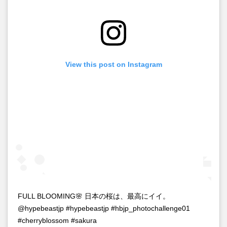
View this post on Instagram
FULL BLOOMING🌸 日本の桜は、最高にイイ。
@hypebeastjp #hypebeastjp #hbjp_photochallenge01
#cherryblossom #sakura