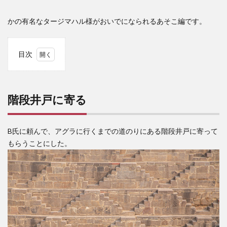
かの有名なタージマハル様がおいでになられるあそこ編です。
目次
1
階段
井戸
階段井戸に寄る
に寄
る
2
B氏に頼んで、アグラに行くまでの道のりにある階段井戸に寄って
アグ
もらうことにした。
ラの
夜ご
飯は
アイ
ツと
共に
3