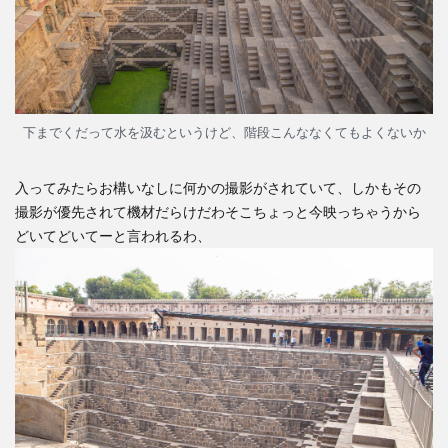
6
B
氏、
お前
もか
下までくだって水を汲むというけど、階段こんななくてもよくないか
7
夕陽
入ってみたらお構いなしに何かの撮影がされていて、しかもその
のタ
撮影が優先されて機材だらけだわそこちょっと今映っちゃうから
ージ
どいてどいてーと言われるわ、
マハ
ル
8
寝台
列車
に乗
る