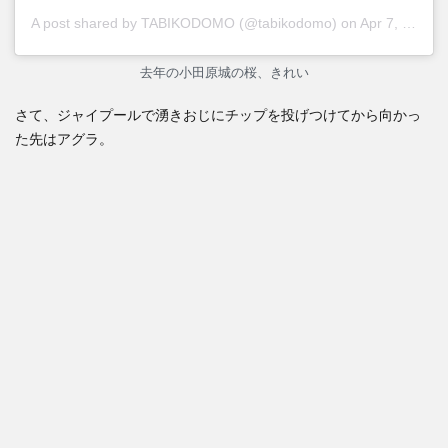
A post shared by
TABIKODOMO
(@tabikodomo) on
Apr 7, 2019 at 6:37am PDT
去年の小田原城の桜、きれい
さて、ジャイプールで湧きおじにチップを投げつけてから向かっ
た先はアグラ。